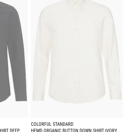
COLORFUL STANDARD
CO
HIRT DEEP
HEMD ORGANIC BUTTON DOWN SHIRT IVORY
HE