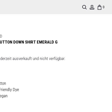
Search
Account
0
RD
UTTON DOWN SHIRT EMERALD G
derzeit ausverkauft und nicht verfügbar.
tton
Friendly Dye
egan