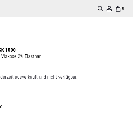
Search
Account
0
SK 1000
 Viskose 2% Elasthan
derzeit ausverkauft und nicht verfügbar.
rm