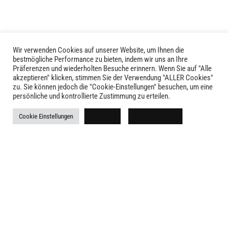
Wir verwenden Cookies auf unserer Website, um Ihnen die
LIVID © 2024
bestmögliche Performance zu bieten, indem wir uns an Ihre
Präferenzen und wiederholten Besuche erinnern. Wenn Sie auf "Alle
akzeptieren" klicken, stimmen Sie der Verwendung "ALLER Cookies"
Kontakt
zu. Sie können jedoch die "Cookie-Einstellungen" besuchen, um eine
persönliche und kontrollierte Zustimmung zu erteilen.
Versandkosten
Cookie Einstellungen
Ablehnen
Alle akzeptieren
Rückgabe
Widerruf
AGB
Impressum
Datenschutz
Newsletter