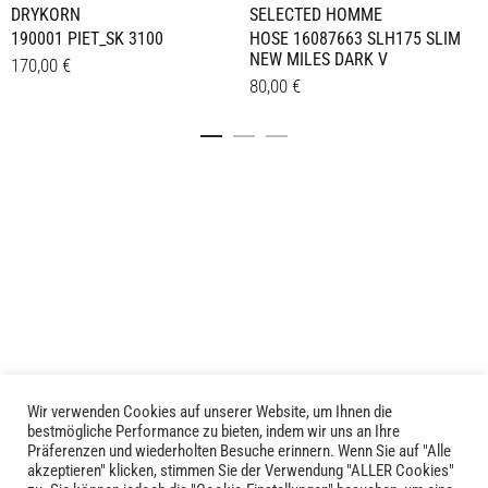
DRYKORN
SELECTED HOMME
190001 PIET_SK 3100
HOSE 16087663 SLH175 SLIM
NEW MILES DARK V
170,00
€
80,00
€
Dieses
Details
Dieses
Details
Produkt
Produkt
weist
weist
mehrere
mehrere
Varianten
Varianten
auf.
auf.
Die
Die
Optionen
Optionen
können
können
auf
auf
der
der
Produktseite
Produktseite
gewählt
Wir verwenden Cookies auf unserer Website, um Ihnen die
LIVID © 2024
bestmögliche Performance zu bieten, indem wir uns an Ihre
gewählt
werden
Präferenzen und wiederholten Besuche erinnern. Wenn Sie auf "Alle
werden
akzeptieren" klicken, stimmen Sie der Verwendung "ALLER Cookies"
Kontakt