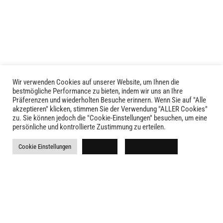
auf.
Die
Die
Optionen
Optionen
können
können
auf
auf
der
der
Produktseite
Produktseite
Wir verwenden Cookies auf unserer Website, um Ihnen die
gewählt
LIVID © 2024
bestmögliche Performance zu bieten, indem wir uns an Ihre
gewählt
werden
Präferenzen und wiederholten Besuche erinnern. Wenn Sie auf "Alle
werden
akzeptieren" klicken, stimmen Sie der Verwendung "ALLER Cookies"
Kontakt
zu. Sie können jedoch die "Cookie-Einstellungen" besuchen, um eine
persönliche und kontrollierte Zustimmung zu erteilen.
Versandkosten
Cookie Einstellungen
Ablehnen
Alle akzeptieren
Rückgabe
Widerruf
AGB
Impressum
Datenschutz