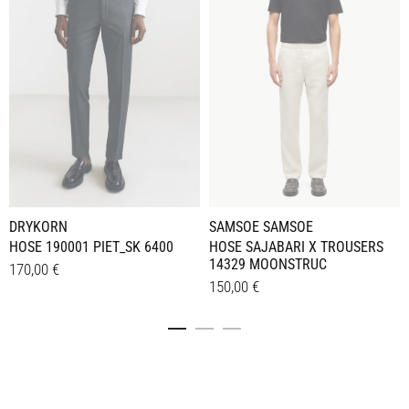
DRYKORN
SAMSOE SAMSOE
HOSE 190001 PIET_SK 6400
HOSE SAJABARI X TROUSERS
14329 MOONSTRUC
170,00
€
150,00
€
Dieses
Details
Dieses
Details
Produkt
Produkt
weist
weist
mehrere
mehrere
Varianten
Varianten
auf.