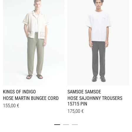
KINGS OF INDIGO
SAMSOE SAMSOE
HOSE MARTIN BUNGEE CORD
HOSE SAJOHNNY TROUSERS
15715 PIN
155,00
€
175,00
€
Dieses
Details
Dieses
Details
Produkt
Produkt
weist