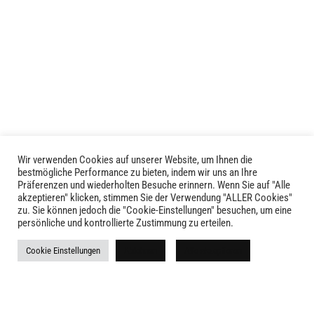
weist
mehrere
mehrere
Varianten
Varianten
auf.
auf.
Die
Die
Optionen
Optionen
können
können
auf
auf
der
der
Produktseite
Produktseite
Wir verwenden Cookies auf unserer Website, um Ihnen die
gewählt
LIVID © 2024
bestmögliche Performance zu bieten, indem wir uns an Ihre
gewählt
werden
Präferenzen und wiederholten Besuche erinnern. Wenn Sie auf "Alle
werden
akzeptieren" klicken, stimmen Sie der Verwendung "ALLER Cookies"
Kontakt
zu. Sie können jedoch die "Cookie-Einstellungen" besuchen, um eine
persönliche und kontrollierte Zustimmung zu erteilen.
Versandkosten
Cookie Einstellungen
Ablehnen
Alle akzeptieren
Rückgabe
Widerruf
AGB