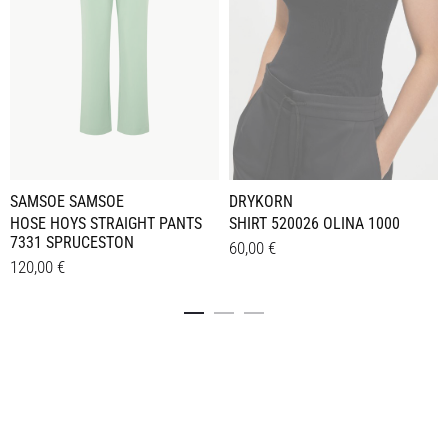
SAMSOE SAMSOE
DRYKORN
HOSE HOYS STRAIGHT PANTS
SHIRT 520026 OLINA 1000
7331 SPRUCESTON
60,00
€
120,00
€
Dieses
Details
Dieses
Details
Produkt
Produkt
weist
weist
mehrere
mehrere
Varianten
Varianten
auf.
auf.
Die
Die
Optionen