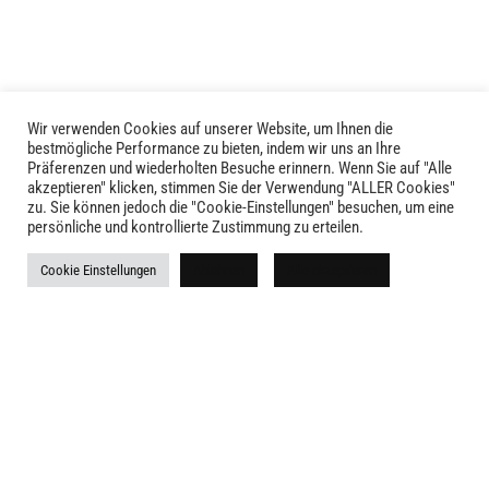
Optionen
können
können
auf
auf
der
der
Produktseite
Produktseite
Wir verwenden Cookies auf unserer Website, um Ihnen die
gewählt
LIVID © 2024
bestmögliche Performance zu bieten, indem wir uns an Ihre
gewählt
werden
Präferenzen und wiederholten Besuche erinnern. Wenn Sie auf "Alle
werden
akzeptieren" klicken, stimmen Sie der Verwendung "ALLER Cookies"
Kontakt
zu. Sie können jedoch die "Cookie-Einstellungen" besuchen, um eine
persönliche und kontrollierte Zustimmung zu erteilen.
Versandkosten
Cookie Einstellungen
Ablehnen
Alle akzeptieren
Rückgabe
Widerruf
AGB
Impressum
Datenschutz
Newsletter