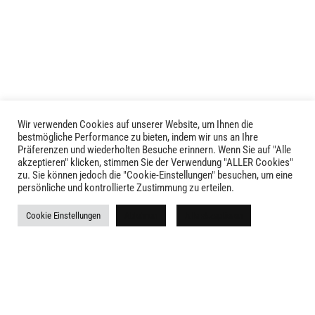
Wir verwenden Cookies auf unserer Website, um Ihnen die
LIVID © 2024
bestmögliche Performance zu bieten, indem wir uns an Ihre
Präferenzen und wiederholten Besuche erinnern. Wenn Sie auf "Alle
akzeptieren" klicken, stimmen Sie der Verwendung "ALLER Cookies"
Kontakt
zu. Sie können jedoch die "Cookie-Einstellungen" besuchen, um eine
persönliche und kontrollierte Zustimmung zu erteilen.
Versandkosten
Cookie Einstellungen
Ablehnen
Alle akzeptieren
Rückgabe
Widerruf
AGB
Impressum