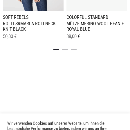
SOFT REBELS
COLORFUL STANDARD
ROLLI SRMARLA ROLLNECK
MÜTZE MERINO WOOL BEANIE
KNIT BLACK
ROYAL BLUE
50,00
€
38,00
€
Dieses
Details
Details
Produkt
weist
mehrere
Varianten
auf.
Die
Optionen
können
auf
der
Produktseite
Wir verwenden Cookies auf unserer Website, um Ihnen die
LIVID © 2024
bestmögliche Performance zu bieten, indem wir uns an Ihre
gewählt