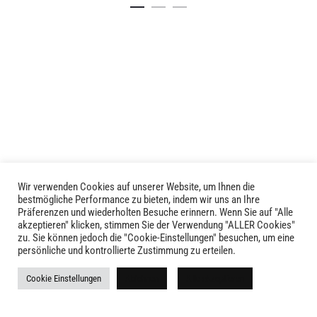
Produkt
weist
mehrere
Varianten
auf.
Die
Optionen
können
auf
der
Produktseite
Wir verwenden Cookies auf unserer Website, um Ihnen die
LIVID © 2024
bestmögliche Performance zu bieten, indem wir uns an Ihre
gewählt
Präferenzen und wiederholten Besuche erinnern. Wenn Sie auf "Alle
werden
akzeptieren" klicken, stimmen Sie der Verwendung "ALLER Cookies"
Kontakt
zu. Sie können jedoch die "Cookie-Einstellungen" besuchen, um eine
persönliche und kontrollierte Zustimmung zu erteilen.
Versandkosten
Cookie Einstellungen
Ablehnen
Alle akzeptieren
Rückgabe
Widerruf