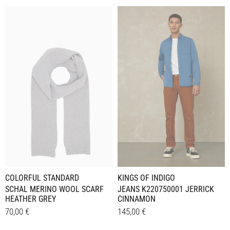
KINGS OF INDIGO
COLORFUL STANDARD
JEANS K220750001 JERRICK
SCHAL MERINO WOOL SCARF
CINNAMON
HEATHER GREY
145,00
€
70,00
€
Dieses
Details
Details