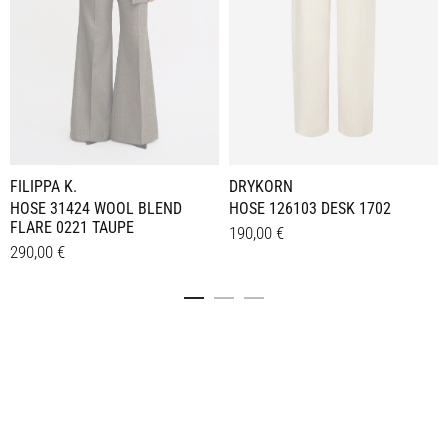
DRYKORN
FILIPPA K.
HOSE 126103 DESK 1702
HOSE 31424 WOOL BLEND
FLARE 0221 TAUPE
190,00
€
290,00
€
Dieses
Details
Dieses
Details
Produkt
Produkt
weist
weist
mehrere
mehrere
Varianten
Varianten
auf.
auf.
Die
Die
Optionen