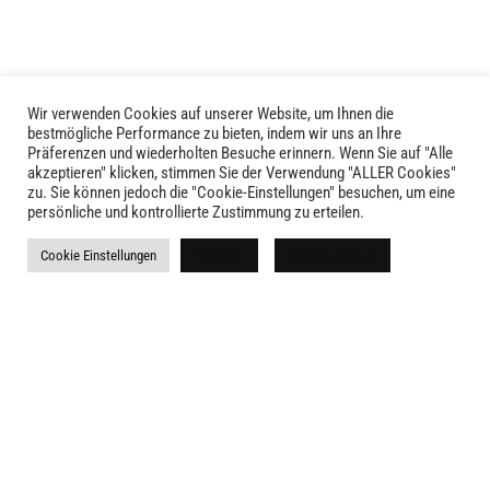
Optionen
können
können
auf
auf
der
der
Produktseite
Produktseite
gewählt
Wir verwenden Cookies auf unserer Website, um Ihnen die
LIVID © 2024
bestmögliche Performance zu bieten, indem wir uns an Ihre
gewählt
werden
Präferenzen und wiederholten Besuche erinnern. Wenn Sie auf "Alle
werden
akzeptieren" klicken, stimmen Sie der Verwendung "ALLER Cookies"
Kontakt
zu. Sie können jedoch die "Cookie-Einstellungen" besuchen, um eine
persönliche und kontrollierte Zustimmung zu erteilen.
Versandkosten
Cookie Einstellungen
Ablehnen
Alle akzeptieren
Rückgabe
Widerruf
AGB
Impressum
Datenschutz
Newsletter