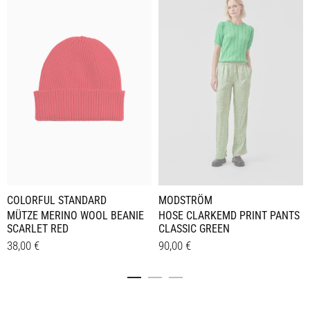
MODSTRÖM
COLORFUL STANDARD
HOSE CLARKEMD PRINT PANTS
MÜTZE MERINO WOOL BEANIE
CLASSIC GREEN
SCARLET RED
90,00
€
38,00
€
Dieses
Details
Details
Produkt
weist