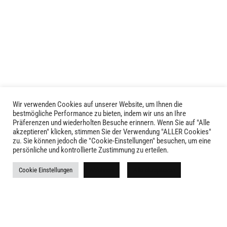
mehrere
Varianten
auf.
Die
Optionen
können
auf
der
Produktseite
Wir verwenden Cookies auf unserer Website, um Ihnen die
LIVID © 2024
bestmögliche Performance zu bieten, indem wir uns an Ihre
gewählt
Präferenzen und wiederholten Besuche erinnern. Wenn Sie auf "Alle
werden
akzeptieren" klicken, stimmen Sie der Verwendung "ALLER Cookies"
Kontakt
zu. Sie können jedoch die "Cookie-Einstellungen" besuchen, um eine
persönliche und kontrollierte Zustimmung zu erteilen.
Versandkosten
Cookie Einstellungen
Ablehnen
Alle akzeptieren
Rückgabe
Widerruf
AGB
Impressum