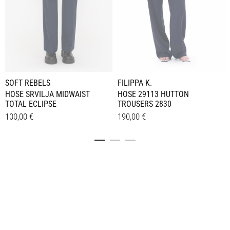
SOFT REBELS
FILIPPA K.
HOSE SRVILJA MIDWAIST
HOSE 29113 HUTTON
TOTAL ECLIPSE
TROUSERS 2830
100,00
€
190,00
€
Dieses
Dieses
Details
Details
Produkt
Produkt
weist
weist
mehrere
mehrere
Varianten
Varianten
auf.
auf.
Die
Die
Optionen
Optionen