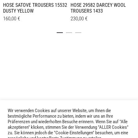
HOSE SATOVE TROUSERS 15532
HOSE 29582 DARCEY WOOL
DUSTY YELLOW
TROUSERS 1433
160,00
€
230,00
€
Dieses
Dieses
Details
Details
Produkt
Produkt
weist
weist
mehrere
mehrere
Varianten
Varianten
auf.
auf.
Die
Die
Optionen
Optionen
können
können
auf
auf
der
der
Produktseite
Produktseite
Wir verwenden Cookies auf unserer Website, um Ihnen die
LIVID © 2024
bestmögliche Performance zu bieten, indem wir uns an Ihre
gewählt
gewählt
Präferenzen und wiederholten Besuche erinnern. Wenn Sie auf "Alle
werden
werden
akzeptieren" klicken, stimmen Sie der Verwendung "ALLER Cookies"
Kontakt
zu. Sie können jedoch die "Cookie-Einstellungen" besuchen, um eine