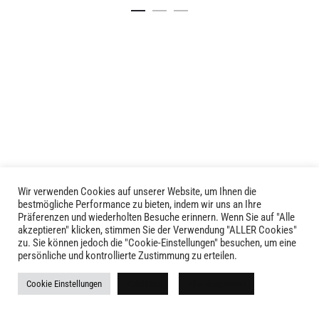
Details
Details
Produkt
Produkt
weist
weist
mehrere
mehrere
Varianten
Varianten
auf.
auf.
Die
Die
Optionen
Optionen
können
können
auf
auf
der
der
Produktseite
Produktseite
Wir verwenden Cookies auf unserer Website, um Ihnen die
LIVID © 2024
bestmögliche Performance zu bieten, indem wir uns an Ihre
gewählt
gewählt
Präferenzen und wiederholten Besuche erinnern. Wenn Sie auf "Alle
werden
werden
akzeptieren" klicken, stimmen Sie der Verwendung "ALLER Cookies"
Kontakt
zu. Sie können jedoch die "Cookie-Einstellungen" besuchen, um eine
persönliche und kontrollierte Zustimmung zu erteilen.
Versandkosten
Cookie Einstellungen
Ablehnen
Alle akzeptieren
Rückgabe
Widerruf