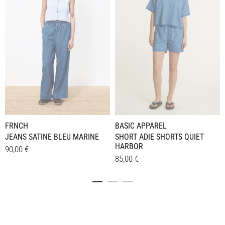
FRNCH
BASIC APPAREL
JEANS SATINE BLEU MARINE
SHORT ADIE SHORTS QUIET
HARBOR
90,00
€
85,00
€
Dieses
Details
Dieses
Details
Produkt
Produkt
weist
weist
mehrere
mehrere
Varianten
Varianten
auf.