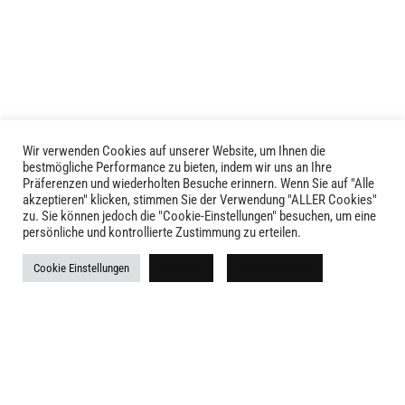
auf.
Die
Die
Optionen
Optionen
können
können
auf
auf
der
der
Produktseite
Produktseite
gewählt
Wir verwenden Cookies auf unserer Website, um Ihnen die
LIVID © 2024
bestmögliche Performance zu bieten, indem wir uns an Ihre
gewählt
werden
Präferenzen und wiederholten Besuche erinnern. Wenn Sie auf "Alle
werden
akzeptieren" klicken, stimmen Sie der Verwendung "ALLER Cookies"
Kontakt
zu. Sie können jedoch die "Cookie-Einstellungen" besuchen, um eine
persönliche und kontrollierte Zustimmung zu erteilen.
Versandkosten
Cookie Einstellungen
Ablehnen
Alle akzeptieren
Rückgabe
Widerruf
AGB
Impressum
Datenschutz