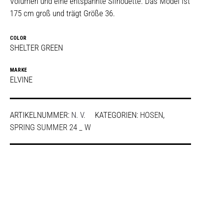
Volumen und eine entspannte Silhouette. Das Model ist
175 cm groß und trägt Größe 36.
COLOR
SHELTER GREEN
MARKE
ELVINE
ARTIKELNUMMER:
N. V.
KATEGORIEN:
HOSEN
,
SPRING SUMMER 24 _ W
SHARE