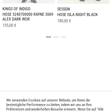
KINGS OF INDIGO
SESSÙN
HOSE 5240700000 RAYNE 3069
HOSE ISLA NIGHT BLACK
ALEX DARK WOR
180,00
€
155,00
€
Dieses
Details
Dieses
Details
Produkt
Produkt
weist
weist
mehrere
mehrere
Varianten
Varianten
auf.
auf.
Die
Die
Optionen
Optionen
können
können
auf
auf
der
der
Produktseite
Produktseite
gewählt
Wir verwenden Cookies auf unserer Website, um Ihnen die
LIVID © 2024
bestmögliche Performance zu bieten, indem wir uns an Ihre
gewählt
werden
Präferenzen und wiederholten Besuche erinnern. Wenn Sie auf "Alle
werden