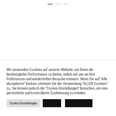
Dieses
Dieses
Details
Details
Produkt
Produkt
weist
weist
mehrere
mehrere
Varianten
Varianten
auf.
auf.
Die
Die
Optionen
Optionen
können
können
auf
auf
der
der
Produktseite
Produktseite
Wir verwenden Cookies auf unserer Website, um Ihnen die
LIVID © 2024
bestmögliche Performance zu bieten, indem wir uns an Ihre
gewählt
gewählt
Präferenzen und wiederholten Besuche erinnern. Wenn Sie auf "Alle
werden
werden
akzeptieren" klicken, stimmen Sie der Verwendung "ALLER Cookies"
Kontakt
zu. Sie können jedoch die "Cookie-Einstellungen" besuchen, um eine
persönliche und kontrollierte Zustimmung zu erteilen.
Versandkosten
Cookie Einstellungen
Ablehnen
Alle akzeptieren
Rückgabe
Widerruf