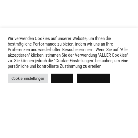
Die
Die
Optionen
Optionen
können
können
auf
auf
der
der
Produktseite
Produktseite
Wir verwenden Cookies auf unserer Website, um Ihnen die
LIVID © 2024
bestmögliche Performance zu bieten, indem wir uns an Ihre
gewählt
gewählt
Präferenzen und wiederholten Besuche erinnern. Wenn Sie auf "Alle
werden
werden
akzeptieren" klicken, stimmen Sie der Verwendung "ALLER Cookies"
Kontakt
zu. Sie können jedoch die "Cookie-Einstellungen" besuchen, um eine
persönliche und kontrollierte Zustimmung zu erteilen.
Versandkosten
Cookie Einstellungen
Ablehnen
Alle akzeptieren
Rückgabe
Widerruf
AGB
Impressum
Datenschutz
Newsletter