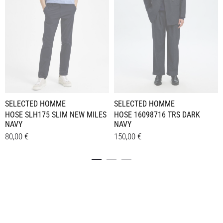
SELECTED HOMME
SELECTED HOMME
HOSE SLH175 SLIM NEW MILES
HOSE 16098716 TRS DARK
NAVY
NAVY
80,00
€
150,00
€
Dieses
Dieses
Details
Details
Produkt
Produkt
weist
weist
mehrere
mehrere
Varianten
Varianten
auf.
auf.