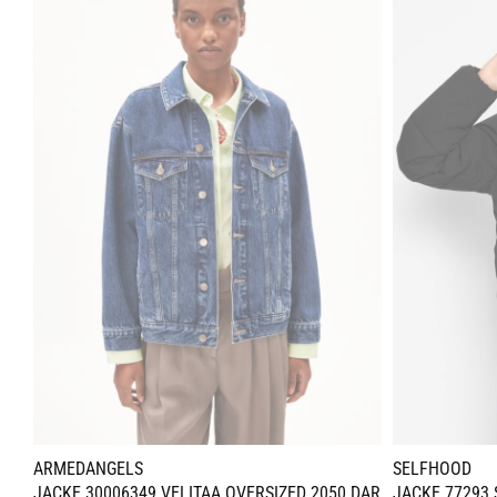
ARMEDANGELS
SELFHOOD
JACKE 30006349 VELITAA OVERSIZED 2050 DAR
JACKE 77293