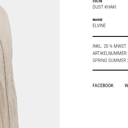
COLOR
DUST KHAKI
MARKE
ELVINE
INKL. 20 % MWST.
ARTIKELNUMMER
SPRING SUMMER 2
SHARE
FACEBOOK
W