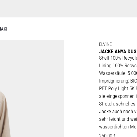
HAKI
ELVINE
JACKE ANYA DUS
Shell 100% Recycl
Lining 100% Recyc
Wassersäule: 5 0
Imprägnierung: B
PET Poly Light 5K 
sie eingesponnen i
Stretch, schnelles 
Jacke auch nach vi
sehr leicht und wei
wasserdichten Mem
250,00
€