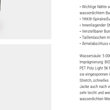
• Wichtige Nähte a
wasserdichtem Ban
• YKK®-Spiralreißv
• Innenliegender S
• Verstellbarer Bu
• Taillentaschen m
• Ärmelabschluss m
Wassersäule: 5 0
Imprägnierung: B
PET Poly Light 5K 
sie eingesponnen i
Stretch, schnelles 
Jacke auch nach vi
sehr leicht und wei
wasserdichten Mem