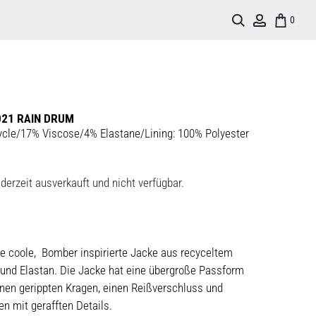
Search
Account
0
021 RAIN DRUM
cycle/17% Viscose/4% Elastane/Lining: 100% Polyester
derzeit ausverkauft und nicht verfügbar.
ne coole, Bomber inspirierte Jacke aus recyceltem
 und Elastan. Die Jacke hat eine übergroße Passform
inen gerippten Kragen, einen Reißverschluss und
n mit gerafften Details.