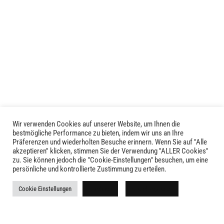
Produkt
weist
mehrere
Varianten
auf.
Die
Optionen
können
auf
der
Produktseite
Wir verwenden Cookies auf unserer Website, um Ihnen die
LIVID © 2024
bestmögliche Performance zu bieten, indem wir uns an Ihre
gewählt
Präferenzen und wiederholten Besuche erinnern. Wenn Sie auf "Alle
werden
akzeptieren" klicken, stimmen Sie der Verwendung "ALLER Cookies"
Kontakt
zu. Sie können jedoch die "Cookie-Einstellungen" besuchen, um eine
persönliche und kontrollierte Zustimmung zu erteilen.
Versandkosten
Cookie Einstellungen
Ablehnen
Alle akzeptieren
Rückgabe
Widerruf