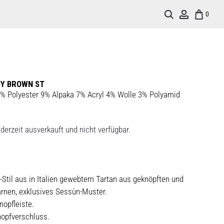
Search
Account
0
EY BROWN ST
% Polyester 9% Alpaka 7% Acryl 4% Wolle 3% Polyamid
derzeit ausverkauft und nicht verfügbar.
Stil aus in Italien gewebtem Tartan aus geknöpften und
arnen, exklusives Sessùn-Muster.
nopfleiste.
nopfverschluss.