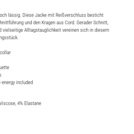
noch lässig. Diese Jacke mit Reißverschluss besticht
chnittführung und den Kragen aus Cord. Gerader Schnitt,
 vielseitige Alltagstauglichkeit vereinen sich in diesem
ngsstück.
collar
uette
s
 energy included
 Viscose, 4% Elastane