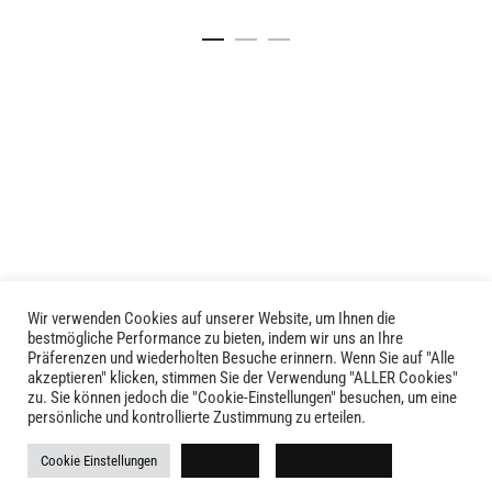
Dieses
Details
Produkt
weist
mehrere
Varianten
auf.
Die
Optionen
können
auf
der
Produktseite
gewählt
Wir verwenden Cookies auf unserer Website, um Ihnen die
LIVID © 2024
bestmögliche Performance zu bieten, indem wir uns an Ihre
werden
Präferenzen und wiederholten Besuche erinnern. Wenn Sie auf "Alle
akzeptieren" klicken, stimmen Sie der Verwendung "ALLER Cookies"
Kontakt
zu. Sie können jedoch die "Cookie-Einstellungen" besuchen, um eine
persönliche und kontrollierte Zustimmung zu erteilen.
Versandkosten
Cookie Einstellungen
Ablehnen
Alle akzeptieren
Rückgabe