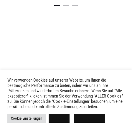
Produkt
weist
mehrere
Varianten
auf.
Die
Optionen
können
auf
der
Produktseite
gewählt
Wir verwenden Cookies auf unserer Website, um Ihnen die
LIVID © 2024
bestmögliche Performance zu bieten, indem wir uns an Ihre
werden
Präferenzen und wiederholten Besuche erinnern. Wenn Sie auf "Alle
akzeptieren" klicken, stimmen Sie der Verwendung "ALLER Cookies"
Kontakt
zu. Sie können jedoch die "Cookie-Einstellungen" besuchen, um eine
persönliche und kontrollierte Zustimmung zu erteilen.
Versandkosten
Cookie Einstellungen
Ablehnen
Alle akzeptieren
Rückgabe
Widerruf