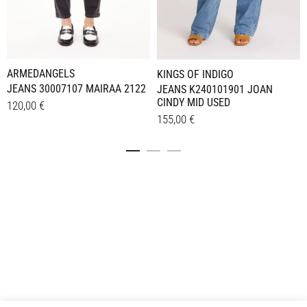
ARMEDANGELS
KINGS OF INDIGO
JEANS 30007107 MAIRAA 2122
JEANS K240101901 JOAN
CINDY MID USED
120,00
€
155,00
€
Dieses
Details
Dieses
Details
Produkt
Produkt
weist
weist
mehrere
mehrere
Varianten
Varianten
auf.
auf.
Die
Die
Optionen
Optionen
können
können
auf
auf
der
der