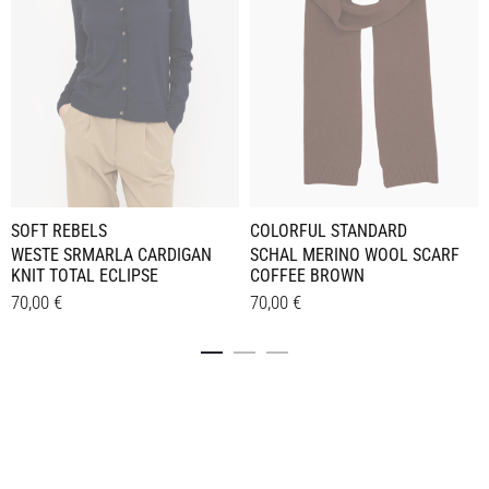
SOFT REBELS
COLORFUL STANDARD
WESTE SRMARLA CARDIGAN
SCHAL MERINO WOOL SCARF
KNIT TOTAL ECLIPSE
COFFEE BROWN
70,00
€
70,00
€
Dieses
Details
Details
Produkt
weist
mehrere
Varianten
auf.