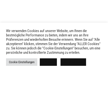
Die
Optionen
können
auf
der
Produktseite
Wir verwenden Cookies auf unserer Website, um Ihnen die
LIVID © 2024
bestmögliche Performance zu bieten, indem wir uns an Ihre
gewählt
Präferenzen und wiederholten Besuche erinnern. Wenn Sie auf "Alle
werden
akzeptieren" klicken, stimmen Sie der Verwendung "ALLER Cookies"
Kontakt
zu. Sie können jedoch die "Cookie-Einstellungen" besuchen, um eine
persönliche und kontrollierte Zustimmung zu erteilen.
Versandkosten
Cookie Einstellungen
Ablehnen
Alle akzeptieren
Rückgabe
Widerruf
AGB
Impressum
Datenschutz
Newsletter