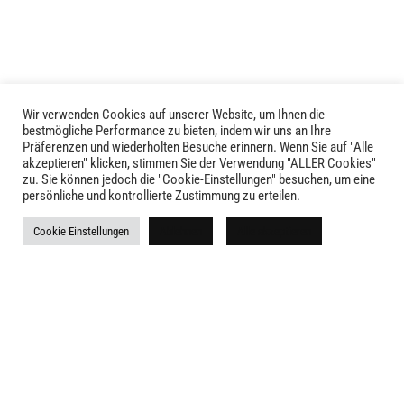
Die
Optionen
Optionen
können
können
auf
auf
der
der
Produktseite
Produktseite
Wir verwenden Cookies auf unserer Website, um Ihnen die
gewählt
LIVID © 2024
bestmögliche Performance zu bieten, indem wir uns an Ihre
gewählt
werden
Präferenzen und wiederholten Besuche erinnern. Wenn Sie auf "Alle
werden
akzeptieren" klicken, stimmen Sie der Verwendung "ALLER Cookies"
Kontakt
zu. Sie können jedoch die "Cookie-Einstellungen" besuchen, um eine
persönliche und kontrollierte Zustimmung zu erteilen.
Versandkosten
Cookie Einstellungen
Ablehnen
Alle akzeptieren
Rückgabe
Widerruf
AGB
Impressum
Datenschutz
Newsletter