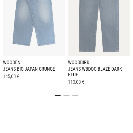
WOODBIRD
WOODEN
JEANS WBDOC BLAZE DARK
JEANS BIG JAPAN GRUNGE
BLUE
145,00
€
110,00
€
Dieses
Details
Dieses
Details
Produkt
Produkt
weist
weist
mehrere
mehrere
Varianten
Varianten
auf.
auf.
Die