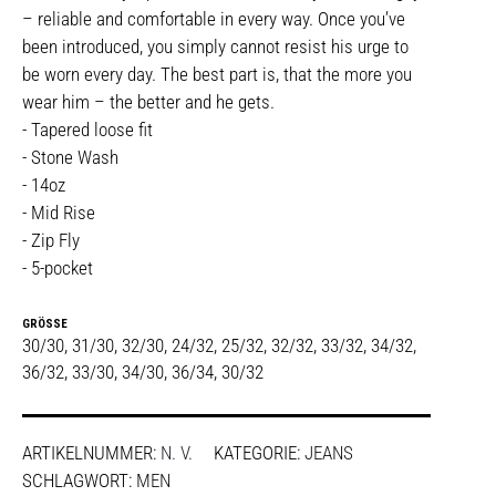
– reliable and comfortable in every way. Once you’ve
been introduced, you simply cannot resist his urge to
be worn every day. The best part is, that the more you
wear him – the better and he gets.
- Tapered loose fit
- Stone Wash
- 14oz
- Mid Rise
- Zip Fly
- 5-pocket
GRÖSSE
30/30, 31/30, 32/30, 24/32, 25/32, 32/32, 33/32, 34/32,
36/32, 33/30, 34/30, 36/34, 30/32
ARTIKELNUMMER:
N. V.
KATEGORIE:
JEANS
SCHLAGWORT:
MEN