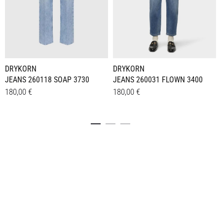
DRYKORN
DRYKORN
JEANS 260118 SOAP 3730
JEANS 260031 FLOWN 3400
180,00
€
180,00
€
Dieses
Dieses
Details
Details
Produkt
Produkt
weist
weist
mehrere
mehrere
Varianten
Varianten
auf.
auf.
Die
Die
Optionen
Optionen
können
können
auf
auf