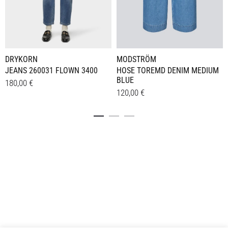
MODSTRÖM
DRYKORN
HOSE TOREMD DENIM MEDIUM
JEANS 260031 FLOWN 3400
BLUE
180,00
€
120,00
€
Dieses
Details
Dieses
Details
Produkt
Produkt
weist
weist
mehrere
mehrere
Varianten
Varianten
auf.
auf.
Die
Die
Optionen
Optionen
können
können
auf
auf
der