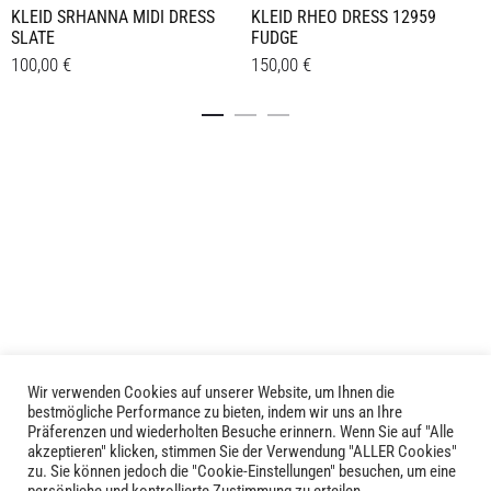
KLEID SRHANNA MIDI DRESS
KLEID RHEO DRESS 12959
SLATE
FUDGE
100,00
€
150,00
€
Dieses
Dieses
Details
Details
Produkt
Produkt
weist
weist
mehrere
mehrere
Varianten
Varianten
auf.
auf.
Die
Die
Optionen
Optionen
können
können
auf
auf
der
der
Produktseite
Produktseite
Wir verwenden Cookies auf unserer Website, um Ihnen die
LIVID © 2024
bestmögliche Performance zu bieten, indem wir uns an Ihre
gewählt
gewählt
Präferenzen und wiederholten Besuche erinnern. Wenn Sie auf "Alle
werden
werden
akzeptieren" klicken, stimmen Sie der Verwendung "ALLER Cookies"
Kontakt
zu. Sie können jedoch die "Cookie-Einstellungen" besuchen, um eine