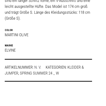
sind ein langer Schlitz vorne, ein V-Ausschnitt und eine
leicht ausgestellte Hüfte. Das Model ist 174 cm groß
und trägt Größe S. Länge des Kleidungsstücks: 118 cm
(Größe S).
COLOR
MARTINI OLIVE
MARKE
ELVINE
ARTIKELNUMMER:
N. V.
KATEGORIEN:
KLEIDER &
JUMPER
,
SPRING SUMMER 24 _ W
SHARE