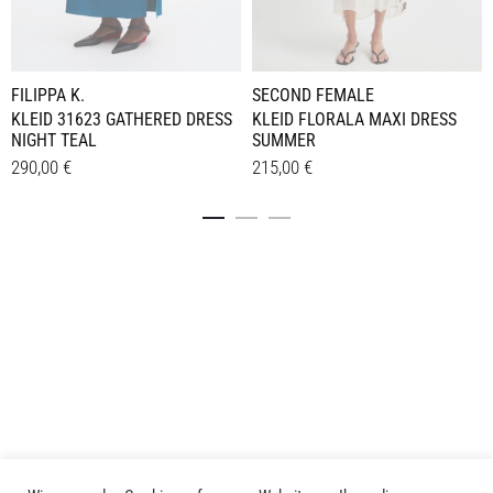
FILIPPA K.
SECOND FEMALE
KLEID 31623 GATHERED DRESS
KLEID FLORALA MAXI DRESS
NIGHT TEAL
SUMMER
290,00
€
215,00
€
Dieses
Dieses
Details
Details
Produkt
Produkt
weist
weist
mehrere
mehrere
Varianten
Varianten
auf.
auf.
Die
Die
Optionen
Optionen
können
können
auf
auf
der
der
Produktseite
Produktseite