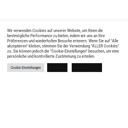
können
auf
auf
der
der
Produktseite
Produktseite
gewählt
gewählt
Wir verwenden Cookies auf unserer Website, um Ihnen die
LIVID © 2024
werden
bestmögliche Performance zu bieten, indem wir uns an Ihre
werden
Präferenzen und wiederholten Besuche erinnern. Wenn Sie auf "Alle
akzeptieren" klicken, stimmen Sie der Verwendung "ALLER Cookies"
Kontakt
zu. Sie können jedoch die "Cookie-Einstellungen" besuchen, um eine
persönliche und kontrollierte Zustimmung zu erteilen.
Versandkosten
Cookie Einstellungen
Ablehnen
Alle akzeptieren
Rückgabe
Widerruf
AGB
Impressum
Datenschutz
Newsletter