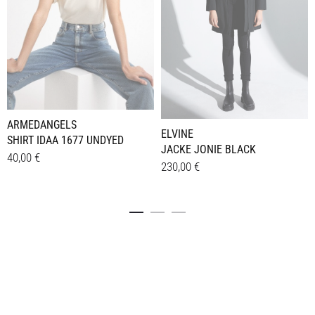
ARMEDANGELS
ELVINE
SHIRT IDAA 1677 UNDYED
JACKE JONIE BLACK
40,00
€
230,00
€
Dieses
Details
Dieses
Details
Produkt
Produkt
weist
weist
mehrere
mehrere
Varianten
Varianten
auf.
auf.
Die
Die
Optionen
Optionen
können