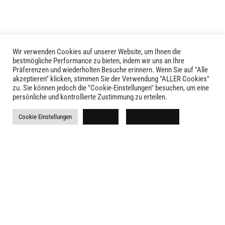
Optionen
können
können
auf
auf
der
der
Produktseite
Produktseite
gewählt
Wir verwenden Cookies auf unserer Website, um Ihnen die
LIVID © 2024
bestmögliche Performance zu bieten, indem wir uns an Ihre
gewählt
werden
Präferenzen und wiederholten Besuche erinnern. Wenn Sie auf "Alle
werden
akzeptieren" klicken, stimmen Sie der Verwendung "ALLER Cookies"
Kontakt
zu. Sie können jedoch die "Cookie-Einstellungen" besuchen, um eine
persönliche und kontrollierte Zustimmung zu erteilen.
Versandkosten
Cookie Einstellungen
Ablehnen
Alle akzeptieren
Rückgabe
Widerruf
AGB
Impressum
Datenschutz
Newsletter