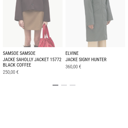
SAMSOE SAMSOE
ELVINE
JACKE SAHOLLY JACKET 15772
JACKE SIGNY HUNTER
BLACK COFFEE
360,00
€
250,00
€
Dieses
Details
Dieses
Details
Produkt
Produkt
weist
weist
mehrere
mehrere
Varianten
Varianten
auf.
auf.
Die
Die
Optionen