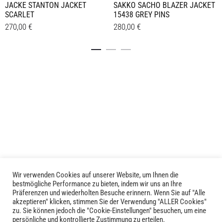
JACKE STANTON JACKET
SAKKO SACHO BLAZER JACKET
SCARLET
15438 GREY PINS
270,00
€
280,00
€
Dieses
Dieses
Details
Details
Produkt
Produkt
weist
weist
mehrere
mehrere
Varianten
Varianten
auf.
auf.
Die
Die
Optionen
Optionen
können
können
auf
auf
der
der
Produktseite
Produktseite
Wir verwenden Cookies auf unserer Website, um Ihnen die
LIVID © 2024
bestmögliche Performance zu bieten, indem wir uns an Ihre
gewählt
gewählt
Präferenzen und wiederholten Besuche erinnern. Wenn Sie auf "Alle
werden
werden
akzeptieren" klicken, stimmen Sie der Verwendung "ALLER Cookies"
Kontakt
zu. Sie können jedoch die "Cookie-Einstellungen" besuchen, um eine
persönliche und kontrollierte Zustimmung zu erteilen.