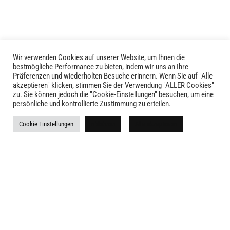
Optionen
können
können
auf
auf
der
der
Produktseite
Produktseite
Wir verwenden Cookies auf unserer Website, um Ihnen die
gewählt
LIVID © 2024
bestmögliche Performance zu bieten, indem wir uns an Ihre
gewählt
werden
Präferenzen und wiederholten Besuche erinnern. Wenn Sie auf "Alle
werden
akzeptieren" klicken, stimmen Sie der Verwendung "ALLER Cookies"
Kontakt
zu. Sie können jedoch die "Cookie-Einstellungen" besuchen, um eine
persönliche und kontrollierte Zustimmung zu erteilen.
Versandkosten
Cookie Einstellungen
Ablehnen
Alle akzeptieren
Rückgabe
Widerruf
AGB
Impressum
Datenschutz
Newsletter