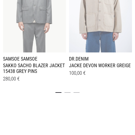
SAMSOE SAMSOE
DR.DENIM
SAKKO SACHO BLAZER JACKET
JACKE DEVON WORKER GREIGE
15438 GREY PINS
100,00
€
280,00
€
Dieses
Details
Dieses
Details
Produkt
Produkt
weist
weist
mehrere
mehrere
Varianten
Varianten
auf.
auf.
Die
Die
Optionen