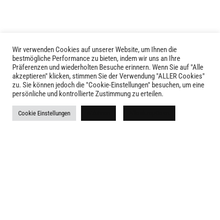
Wir verwenden Cookies auf unserer Website, um Ihnen die
LIVID © 2024
bestmögliche Performance zu bieten, indem wir uns an Ihre
Präferenzen und wiederholten Besuche erinnern. Wenn Sie auf "Alle
akzeptieren" klicken, stimmen Sie der Verwendung "ALLER Cookies"
Kontakt
zu. Sie können jedoch die "Cookie-Einstellungen" besuchen, um eine
persönliche und kontrollierte Zustimmung zu erteilen.
Versandkosten
Cookie Einstellungen
Ablehnen
Alle akzeptieren
Rückgabe
Widerruf
AGB
Impressum
Datenschutz
Newsletter