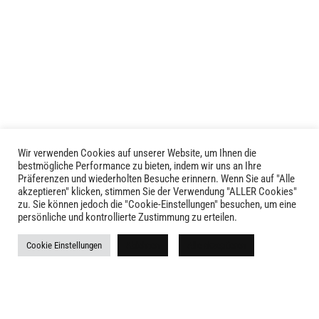
Wir verwenden Cookies auf unserer Website, um Ihnen die
LIVID © 2024
bestmögliche Performance zu bieten, indem wir uns an Ihre
Präferenzen und wiederholten Besuche erinnern. Wenn Sie auf "Alle
akzeptieren" klicken, stimmen Sie der Verwendung "ALLER Cookies"
Kontakt
zu. Sie können jedoch die "Cookie-Einstellungen" besuchen, um eine
persönliche und kontrollierte Zustimmung zu erteilen.
Versandkosten
Cookie Einstellungen
Ablehnen
Alle akzeptieren
Rückgabe
Widerruf
AGB