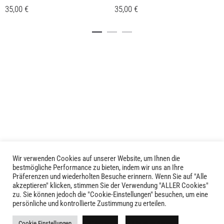
35,00
€
35,00
€
Dieses
Dieses
Details
Details
Produkt
Produkt
weist
weist
mehrere
mehrere
Varianten
Varianten
auf.
auf.
Die
Die
Optionen
Optionen
können
können
auf
auf
der
der
Produktseite
Produktseite
Wir verwenden Cookies auf unserer Website, um Ihnen die
LIVID © 2024
bestmögliche Performance zu bieten, indem wir uns an Ihre
gewählt
gewählt
Präferenzen und wiederholten Besuche erinnern. Wenn Sie auf "Alle
werden
werden
akzeptieren" klicken, stimmen Sie der Verwendung "ALLER Cookies"
Kontakt
zu. Sie können jedoch die "Cookie-Einstellungen" besuchen, um eine
persönliche und kontrollierte Zustimmung zu erteilen.
Versandkosten
Cookie Einstellungen
Ablehnen
Alle akzeptieren