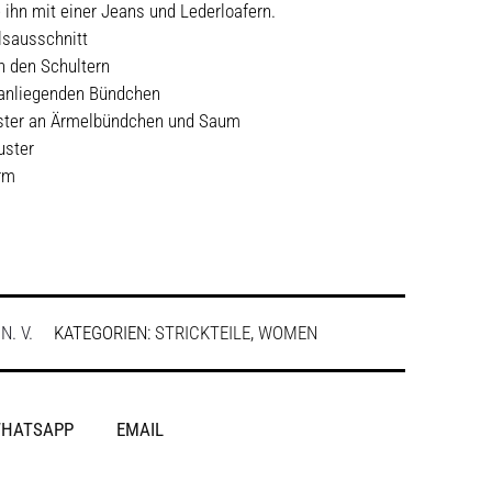
ihn mit einer Jeans und Lederloafern.
lsausschnitt
an den Schultern
 anliegenden Bündchen
uster an Ärmelbündchen und Saum
uster
rm
:
N. V.
KATEGORIEN:
STRICKTEILE
,
WOMEN
HATSAPP
EMAIL