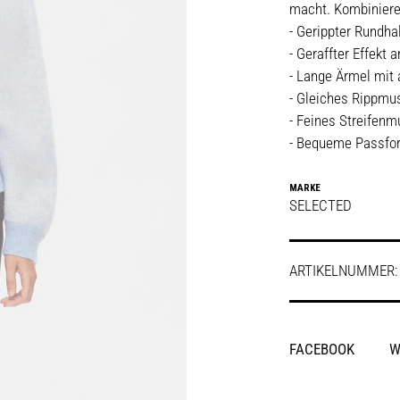
macht. Kombiniere 
- Gerippter Rundha
- Geraffter Effekt 
- Lange Ärmel mit
- Gleiches Rippm
- Feines Streifenm
- Bequeme Passfo
MARKE
SELECTED
ARTIKELNUMMER
SHARE
FACEBOOK
W