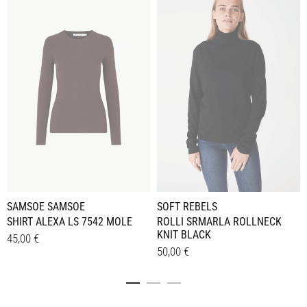
SAMSOE SAMSOE
SOFT REBELS
SHIRT ALEXA LS 7542 MOLE
ROLLI SRMARLA ROLLNECK
KNIT BLACK
45,00
€
50,00
€
Dieses
Details
Dieses
Details
Produkt
Produkt
weist
weist