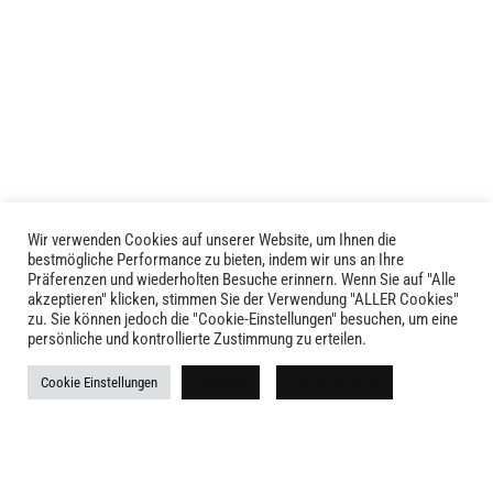
mehrere
mehrere
Varianten
Varianten
auf.
auf.
Die
Die
Optionen
Optionen
können
können
auf
auf
der
der
Produktseite
Produktseite
gewählt
Wir verwenden Cookies auf unserer Website, um Ihnen die
LIVID © 2024
bestmögliche Performance zu bieten, indem wir uns an Ihre
gewählt
werden
Präferenzen und wiederholten Besuche erinnern. Wenn Sie auf "Alle
werden
akzeptieren" klicken, stimmen Sie der Verwendung "ALLER Cookies"
Kontakt
zu. Sie können jedoch die "Cookie-Einstellungen" besuchen, um eine
persönliche und kontrollierte Zustimmung zu erteilen.
Versandkosten
Cookie Einstellungen
Ablehnen
Alle akzeptieren
Rückgabe
Widerruf
AGB