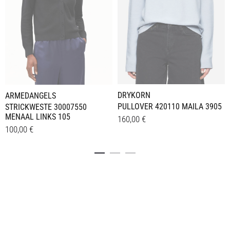
DRYKORN
ARMEDANGELS
PULLOVER 420110 MAILA 3905
STRICKWESTE 30007550
MENAAL LINKS 105
160,00
€
100,00
€
Dieses
Details
Dieses
Details
Produkt
Produkt
weist
weist
mehrere
mehrere
Varianten
Varianten
auf.
auf.
Die
Die
Optionen