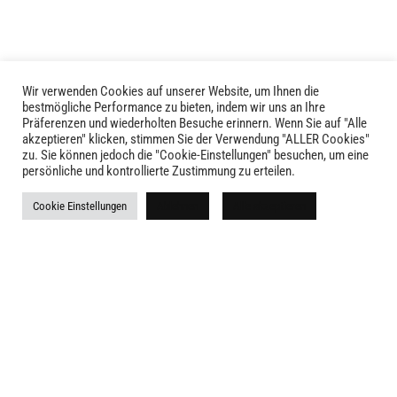
Optionen
können
können
auf
auf
der
der
Produktseite
Produktseite
gewählt
Wir verwenden Cookies auf unserer Website, um Ihnen die
LIVID © 2024
bestmögliche Performance zu bieten, indem wir uns an Ihre
gewählt
werden
Präferenzen und wiederholten Besuche erinnern. Wenn Sie auf "Alle
werden
akzeptieren" klicken, stimmen Sie der Verwendung "ALLER Cookies"
Kontakt
zu. Sie können jedoch die "Cookie-Einstellungen" besuchen, um eine
persönliche und kontrollierte Zustimmung zu erteilen.
Versandkosten
Cookie Einstellungen
Ablehnen
Alle akzeptieren
Rückgabe
Widerruf
AGB
Impressum
Datenschutz
Newsletter