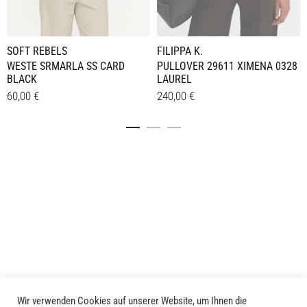
SOFT REBELS
FILIPPA K.
WESTE SRMARLA SS CARD
PULLOVER 29611 XIMENA 0328
BLACK
LAUREL
60,00
€
240,00
€
Dieses
Dieses
Details
Details
Produkt
Produkt
weist
weist
mehrere
mehrere
Varianten
Varianten
auf.
auf.
Die
Die
Optionen
Optionen
können
können
auf
auf
der
der
Produktseite
Produktseite
Wir verwenden Cookies auf unserer Website, um Ihnen die
LIVID © 2024