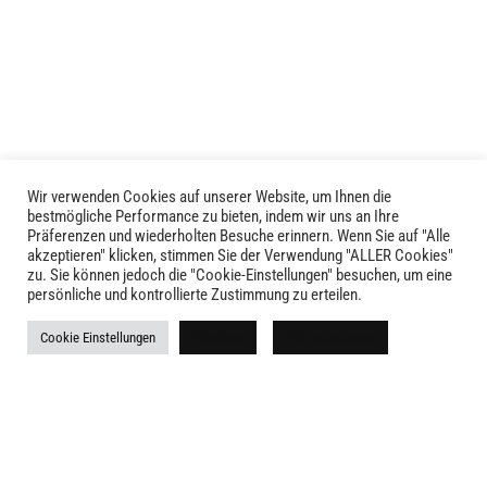
auf.
Die
Optionen
können
auf
der
Produktseite
gewählt
Wir verwenden Cookies auf unserer Website, um Ihnen die
LIVID © 2024
bestmögliche Performance zu bieten, indem wir uns an Ihre
werden
Präferenzen und wiederholten Besuche erinnern. Wenn Sie auf "Alle
akzeptieren" klicken, stimmen Sie der Verwendung "ALLER Cookies"
Kontakt
zu. Sie können jedoch die "Cookie-Einstellungen" besuchen, um eine
persönliche und kontrollierte Zustimmung zu erteilen.
Versandkosten
Cookie Einstellungen
Ablehnen
Alle akzeptieren
Rückgabe
Widerruf
AGB
Impressum