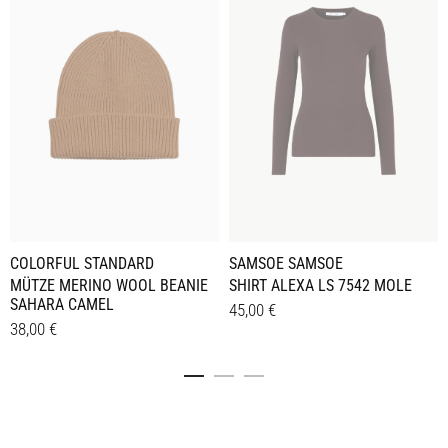
COLORFUL STANDARD
SAMSOE SAMSOE
MÜTZE MERINO WOOL BEANIE
SHIRT ALEXA LS 7542 MOLE
SAHARA CAMEL
45,00
€
38,00
€
Dieses
Details
Details
Produkt
weist
mehrere
Varianten