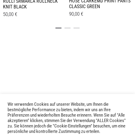
HOSE CLARKEMD PRINT PANTS
ROLLI SRMARLA ROLLNECK
CLASSIC GREEN
KNIT BLACK
90,00
€
50,00
€
Dieses
Dieses
Details
Details
Produkt
Produkt
weist
weist
mehrere
mehrere
Varianten
Varianten
auf.
auf.
Die
Die
Optionen
Optionen
können
können
auf
auf
der
der
Produktseite
Produktseite
Wir verwenden Cookies auf unserer Website, um Ihnen die
LIVID © 2024
bestmögliche Performance zu bieten, indem wir uns an Ihre
gewählt
gewählt
Präferenzen und wiederholten Besuche erinnern. Wenn Sie auf "Alle
werden
werden
akzeptieren" klicken, stimmen Sie der Verwendung "ALLER Cookies"
Kontakt
zu. Sie können jedoch die "Cookie-Einstellungen" besuchen, um eine
persönliche und kontrollierte Zustimmung zu erteilen.
Versandkosten