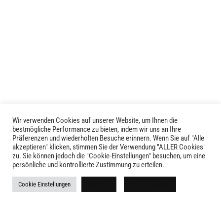
Wir verwenden Cookies auf unserer Website, um Ihnen die
LIVID © 2024
bestmögliche Performance zu bieten, indem wir uns an Ihre
Präferenzen und wiederholten Besuche erinnern. Wenn Sie auf "Alle
akzeptieren" klicken, stimmen Sie der Verwendung "ALLER Cookies"
Kontakt
zu. Sie können jedoch die "Cookie-Einstellungen" besuchen, um eine
persönliche und kontrollierte Zustimmung zu erteilen.
Versandkosten
Cookie Einstellungen
Ablehnen
Alle akzeptieren
Rückgabe
Widerruf
AGB