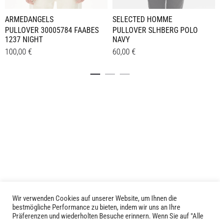
ARMEDANGELS
SELECTED HOMME
PULLOVER 30005784 FAABES
PULLOVER SLHBERG POLO
1237 NIGHT
NAVY
100,00
€
60,00
€
Dieses
Dieses
Details
Details
Produkt
Produkt
weist
weist
mehrere
mehrere
Varianten
Varianten
auf.
auf.
Die
Die
Optionen
Optionen
können
können
auf
auf
der
der
Produktseite
Produktseite
Wir verwenden Cookies auf unserer Website, um Ihnen die
LIVID © 2024
bestmögliche Performance zu bieten, indem wir uns an Ihre
gewählt
gewählt
Präferenzen und wiederholten Besuche erinnern. Wenn Sie auf "Alle
werden
werden