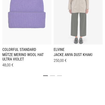
ELVINE
COLORFUL STANDARD
JACKE ANYA DUST KHAKI
MÜTZE MERINO WOOL HAT
ULTRA VIOLET
250,00
€
48,00
€
Dieses
Details
Details
Produkt
weist
mehrere
Varianten
auf.
Die