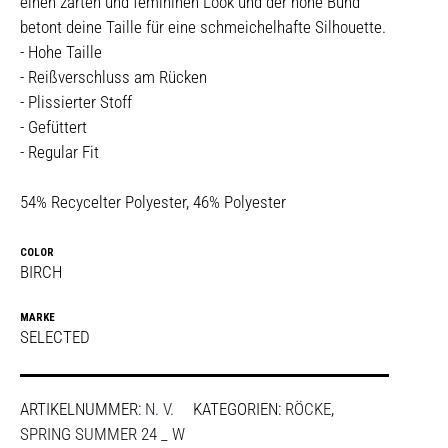
einen zarten und femininen Look und der hohe Bund
betont deine Taille für eine schmeichelhafte Silhouette.
- Hohe Taille
- Reißverschluss am Rücken
- Plissierter Stoff
- Gefüttert
- Regular Fit
54% Recycelter Polyester, 46% Polyester
COLOR
BIRCH
MARKE
SELECTED
ARTIKELNUMMER:
N. V.
KATEGORIEN:
RÖCKE
,
SPRING SUMMER 24 _ W