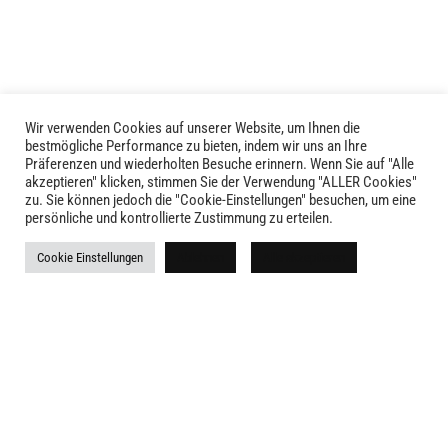
Optionen
können
auf
der
Produktseite
gewählt
Wir verwenden Cookies auf unserer Website, um Ihnen die
LIVID © 2024
bestmögliche Performance zu bieten, indem wir uns an Ihre
werden
Präferenzen und wiederholten Besuche erinnern. Wenn Sie auf "Alle
akzeptieren" klicken, stimmen Sie der Verwendung "ALLER Cookies"
Kontakt
zu. Sie können jedoch die "Cookie-Einstellungen" besuchen, um eine
persönliche und kontrollierte Zustimmung zu erteilen.
Versandkosten
Cookie Einstellungen
Ablehnen
Alle akzeptieren
Rückgabe
Widerruf
AGB
Impressum
Datenschutz
Newsletter